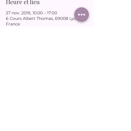
Heure et lieu
27 nov. 2019, 10:00 – 17:00
6 Cours Albert Thomas, 69008 Lyon,
France
Partager cet événement
joudassociation@gmail.com
06 65 66 12 31
© 2025 par Joud.