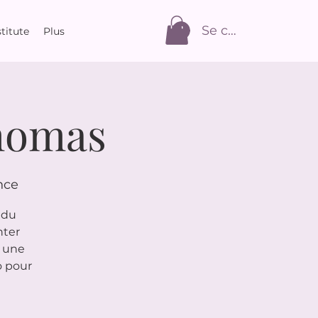
Se connecter
titute
Plus
homas
nce
 du
nter
c une
o pour