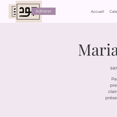
Adhérer
Accueil
Cale
Mari
sa
Pa
pre
clai
prése