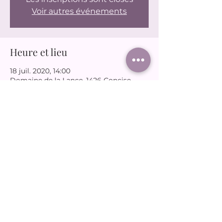
Voir autres événements
Heure et lieu
18 juil. 2020, 14:00
Domaine de la Lance, 1426 Concise,
Suisse
Partager cet événement
joudassociation@gmail.com
06 65 66 12 31