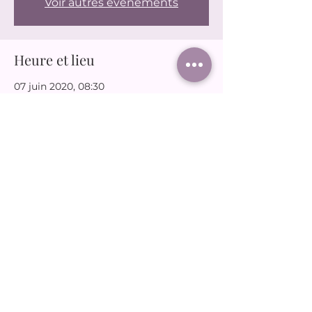
Voir autres événements
Heure et lieu
07 juin 2020, 08:30
74500 Bernex, France
Partager cet événement
joudassociation@gmail.com
06 65 66 12 31
© 2025 par Joud.