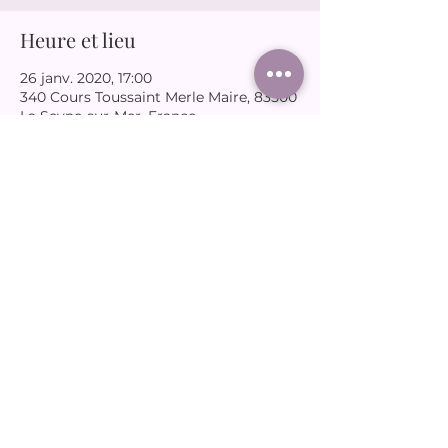
Heure et lieu
26 janv. 2020, 17:00
340 Cours Toussaint Merle Maire, 83500
La Seyne-sur-Mer, France
Partager cet événement
joudassociation@gmail.com
06 65 66 12 31
© 2025 par Joud.