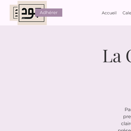
Adhérer
Accueil
Cale
La 
Pa
pre
clai
prése