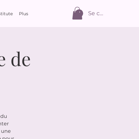
Se connecter
titute
Plus
e de
 du
nter
c une
o pour