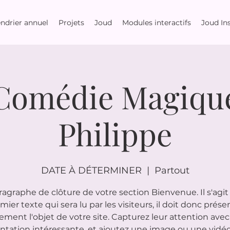
ndrier annuel
Projets
Joud
Modules interactifs
Joud Ins
Comédie Magiqu
Philippe
DATE À DÉTERMINER
  |  
Partout
ragraphe de clôture de votre section Bienvenue. Il s'agit
mier texte qui sera lu par les visiteurs, il doit donc prése
rement l'objet de votre site. Capturez leur attention ave
ntation intéressante, et ajoutez une image ou une vidé