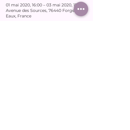
01 mai 2020, 16:00 – 03 mai 2020, 15:00
Avenue des Sources, 76440 Forges-les-
Eaux, France
Partager cet événement
joudassociation@gmail.com
06 65 66 12 31
© 2025 par Joud.