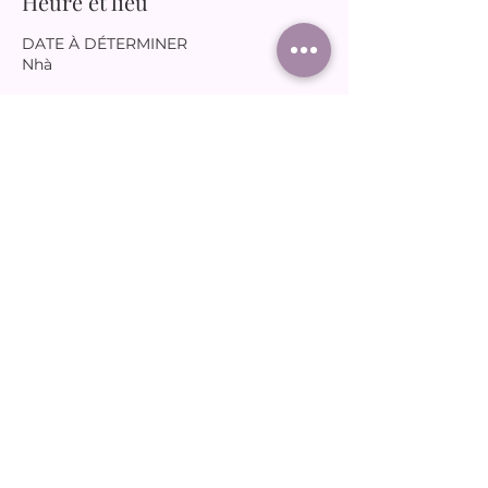
Heure et lieu
DATE À DÉTERMINER
Nhà
RSVP
Partager cet événement
joudassociation@gmail.com
06 65 66 12 31
© 2025 par Joud.